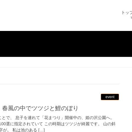
トッ
event
選 春風の中でツツジと鯉のぼり
ことで、 息子を連れて「花まつり」開催中の、姫の沢公園へ。
00選に指定されていて この時期はツツジが綺麗です。 山の斜
が。 私は池のある […]