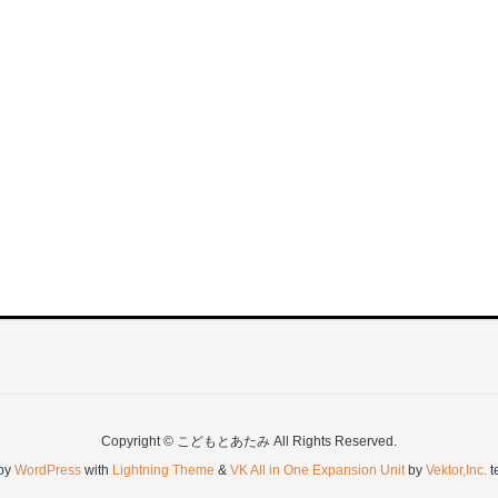
Copyright © こどもとあたみ All Rights Reserved.
by
WordPress
with
Lightning Theme
&
VK All in One Expansion Unit
by
Vektor,Inc.
t