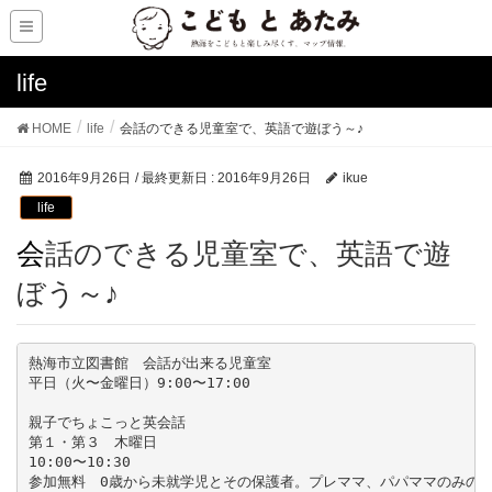
life
HOME
life
会話のできる児童室で、英語で遊ぼう～♪
2016年9月26日
/ 最終更新日 :
2016年9月26日
ikue
life
会話のできる児童室で、英語で遊
ぼう～♪
熱海市立図書館　会話が出来る児童室

平日（火〜金曜日）9:00〜17:00

親子でちょこっと英会話

第１・第３　木曜日

10:00〜10:30
