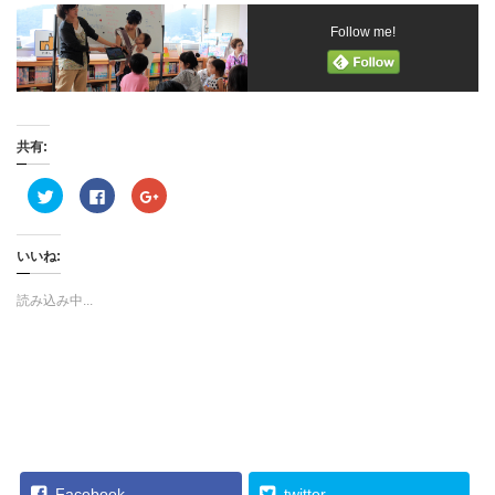
Follow me!
共有:
ク
F
ク
リ
a
リ
ッ
c
ッ
ク
e
ク
し
b
し
いいね:
て
o
て
T
o
G
w
k
o
i
で
o
読み込み中...
t
共
g
t
有
l
e
す
e
r
る
+
で
に
で
共
は
共
有
ク
有
(
リ
(
新
ッ
新
し
ク
し
い
し
い
ウ
て
ウ
ィ
く
ィ
ン
だ
ン
Facebook
twitter