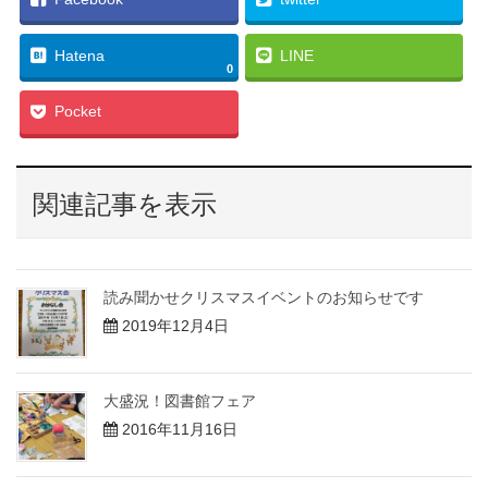
ド
さ
ド
ウ
い
ウ
で
(
で
開
新
開
き
し
き
Hatena
LINE
ま
い
ま
0
す
ウ
す
)
ィ
)
ン
Pocket
ド
ウ
で
開
き
ま
す
関連記事を表示
)
読み聞かせクリスマスイベントのお知らせです
2019年12月4日
大盛況！図書館フェア
2016年11月16日