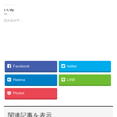
ッ
c
ッ
ク
e
ク
し
b
し
いいね:
て
o
て
T
o
G
w
k
o
i
で
o
読み込み中...
t
共
g
t
有
l
e
す
e
r
る
+
で
に
で
共
は
共
有
ク
有
(
リ
(
新
ッ
新
し
ク
し
い
し
い
ウ
て
ウ
ィ
く
ィ
ン
だ
ン
Facebook
twitter
ド
さ
ド
ウ
い
ウ
で
(
で
開
新
開
き
し
き
Hatena
LINE
ま
い
ま
す
ウ
す
)
ィ
)
ン
Pocket
ド
ウ
で
開
き
ま
す
関連記事を表示