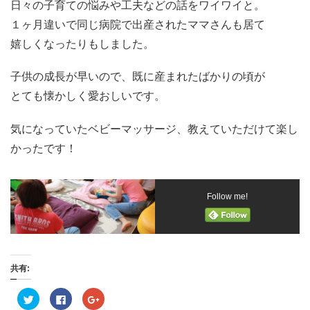
日々の子育ての悩みや工夫などの話をワイワイと。
１ヶ月違いで同じ病院で出産されたママさんも居て
嬉しくなったりもしました。
子供の成長が早いので、既に産まれたばかりの頃が
とても懐かしく愛おしいです。
気になっていたベビーマッサージ、教えていただけて楽し
かったです！
Follow me!
共有:
ク
F
ク
リ
a
リ