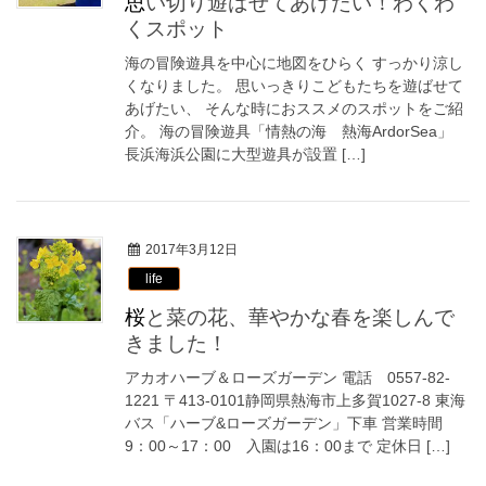
思い切り遊ばせてあげたい！わくわ
くスポット
海の冒険遊具を中心に地図をひらく すっかり涼し
くなりました。 思いっきりこどもたちを遊ばせて
あげたい、 そんな時におススメのスポットをご紹
介。 海の冒険遊具「情熱の海 熱海ArdorSea」
長浜海浜公園に大型遊具が設置 […]
2017年3月12日
life
桜と菜の花、華やかな春を楽しんで
きました！
アカオハーブ＆ローズガーデン 電話 0557-82-
1221 〒413-0101静岡県熱海市上多賀1027-8 東海
バス「ハーブ&ローズガーデン」下車 営業時間
9：00～17：00 入園は16：00まで 定休日 […]