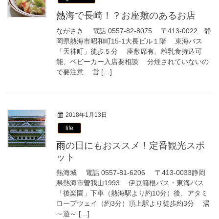
熱海で長崎！？お座敷のあるお店
ながさき 電話 0557-82-8075 〒413-0022 静
岡県熱海市昭和町15-1大長ビル１階 東海バス
「天神町」徒歩５分 座敷席有、離乳食持込可
能、ベビーカー入店要相談 分煙されていないの
で要注意 営 […]
2018年1月13日
life
雨の日にもおススメ！定番観光スポ
ット
熱海城 電話 0557-81-6206 〒413-0033静岡
県熱海市曽我山1993 伊豆箱根バス・東海バス
「後楽園」下車（熱海駅より約10分）後、アタミ
ロープウェイ（約3分）頂上駅より徒歩約3分 湯
～遊～ […]